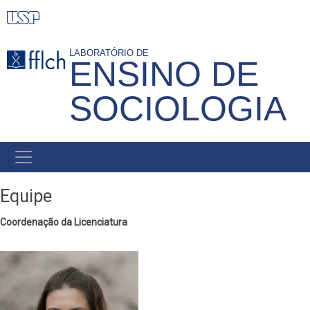
Pular
para
o
LABORATÓRIO DE
ENSINO DE
conteúdo
principal
SOCIOLOGIA
NAVEGAÇÃO
PRINCIPAL
Equipe
Coordenação da Licenciatura